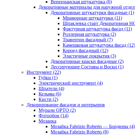
Венецианская штукатурка (6)
Декоративные материалы для наружной отделк
Декоративные штукатурки фасадные (1)
Мраморные штукатурки (11)
Шпаклевка старт Декоративная 
Фактурная штукатурка фасад (11)
Роллерная штукатурка (2)
Травертин фасадный (7)
Камешковая штукатурка фасад (12
Короед фасадный (12)
Эластичные покрытия (3)
Декоративные краски фасадные (2)
Лессирующие Составы и Воски (1)
Инструмент (22)
Губки (1)
Электрический инструмент (4)
Шпатели (4)
Кельмы (6)
Кисти (2)
Декорирование фасадов и интерьеров
Мурали ОРТО (2)
Фотообои (14)
Мозаика
Мозайка Fabrizio Roberto — Бордюры (4)
Мозайка Fabrizio Roberto (8)