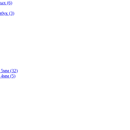
ых (6)
бук (3)
мм (32)
мм (5)