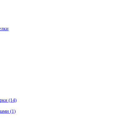
елки
ки (14)
ами (1)