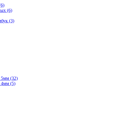
(6)
ых (6)
бук (3)
мм (32)
мм (5)