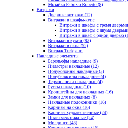
Мозайка Fabrizio Roberto (8)
Витражи
Дверные витражи (12)
Витражи в шкафы-купе
Витражи в шкафы с тремя дверьми
Витражи в шкафы с двумя дверьми
Витражи в шкаф с одной дверью (
Витражи в кухни (92)
Витражи в окна (52)
Витраж Тиффани
Накладные элементы
Барельефы накладные (9)
Пилястры накладные (12)
Полуколонны накладные (3)
Полубалясины накладные (4)
Термопанели накладные (4)
Русты накладные (10)
Кронштейны для накладных (16)
Замки для накладных (8)
Накладные подоконники (16)
Карнизы на окна (16)
Карнизы художественные (24)
Пояса межэтажные (24)
Молдинги (48)
Карнизы под кровлю (48)