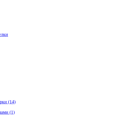
елки
ки (14)
ами (1)