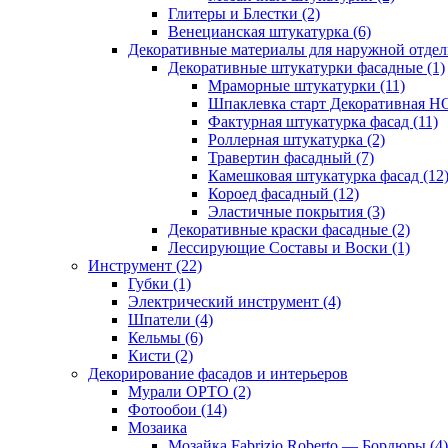
Глитеры и Блестки (2)
Венецианская штукатурка (6)
Декоративные материалы для наружной отделк
Декоративные штукатурки фасадные (1)
Мраморные штукатурки (11)
Шпаклевка старт Декоративная 
Фактурная штукатурка фасад (11)
Роллерная штукатурка (2)
Травертин фасадный (7)
Камешковая штукатурка фасад (12
Короед фасадный (12)
Эластичные покрытия (3)
Декоративные краски фасадные (2)
Лессирующие Составы и Воски (1)
Инструмент (22)
Губки (1)
Электрический инструмент (4)
Шпатели (4)
Кельмы (6)
Кисти (2)
Декорирование фасадов и интерьеров
Мурали ОРТО (2)
Фотообои (14)
Мозаика
Мозайка Fabrizio Roberto — Бордюры (4)