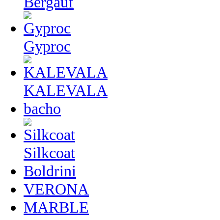
Bergauf
Gyproc
KALEVALA
bacho
Silkcoat
Boldrini
VERONA
MARBLE