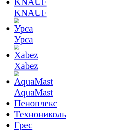
KNAUF
Урса
Xabez
AquaMast
Пеноплекс
Технониколь
Грес