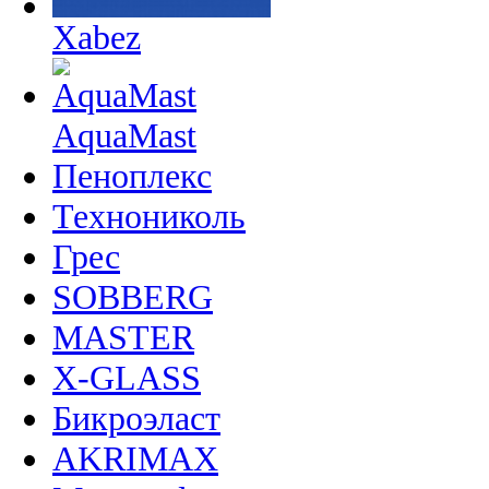
Xabez
AquaMast
Пеноплекс
Технониколь
Грес
SOBBERG
MASTER
X-GLASS
Бикроэласт
AKRIMAX