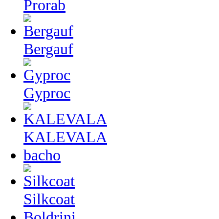
Prorab
Bergauf
Gyproc
KALEVALA
bacho
Silkcoat
Boldrini