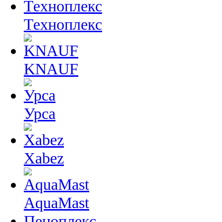
Техноплекс
KNAUF
Урса
Xabez
AquaMast
Пеноплекс