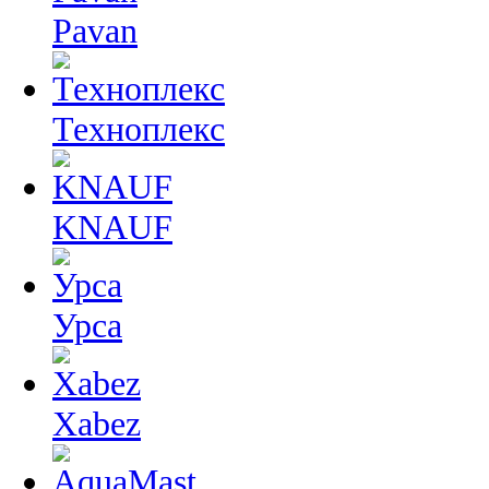
Pavan
Техноплекс
KNAUF
Урса
Xabez