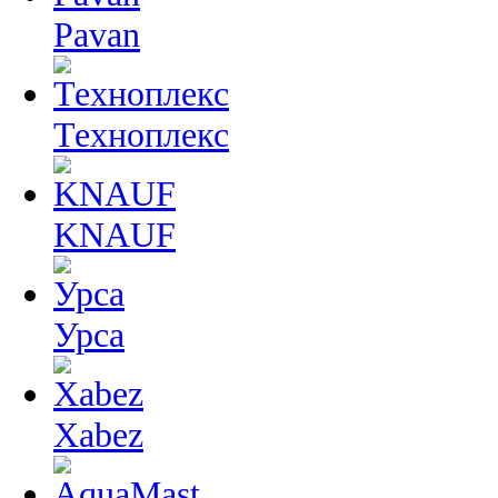
Pavan
Техноплекс
KNAUF
Урса
Xabez