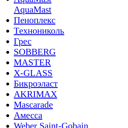
AquaMast
Пеноплекс
Технониколь
Грес
SOBBERG
MASTER
X-GLASS
Бикроэласт
AKRIMAX
Mascarade
Амесса
Weber Saint-Gobain