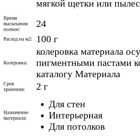
мягкой щетки или пылес
DPLV080-25
2982.525
PL080
Время
DPLV070-25
2982.525
24
высыхания
PL070
полное:
DPLV060-25
2982.525
100 г
Расход на м2:
PL060
колеровка материала ос
DPLV050-25
2982.525
PL050
пигментными пастами к
Колеровка:
PL040
DPLV040-25
2982.525
каталогу Материала
DPLV030-25
2982.525
Срок
2 г
PL030
хранения:
DPLV020-25
2982.525
Для стен
PL020
DPLV-cr-10
1658.415
Назначение
Интерьерная
материала:
PL010
Для потолков