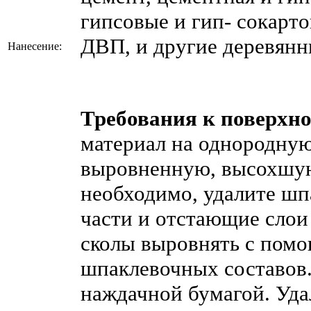
PL060
гипсовые и гип- сокарт
DPLV050-10
3430.45
ДВП, и другие деревянн
Нанесение:
PL050
PL040
DPLV040-10
3430.45
DPLV030-10
3430.45
PL030
Требования к поверхно
DPLV020-10
3430.45
материал на однородную
PL020
выровненную, высохшую
DPLV-cr-25
3430.45
PL010
необходимо, удалите ш
Цвет
Артикул
Цена (руб)
Количе
части и отстающие слои
PL001
DPLV001-25
2982.525
сколы выровнять с пом
DPLV100-25
2982.525
PL100
шпаклевочных составов
DPLV090-25
2982.525
наждачной бумагой. Уда
PL090