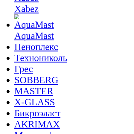
Xabez
AquaMast
Пеноплекс
Технониколь
Грес
SOBBERG
MASTER
X-GLASS
Бикроэласт
AKRIMAX