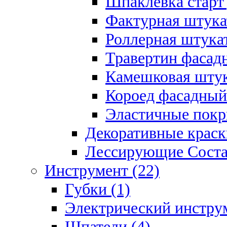
Шпаклевка старт
Фактурная штукат
Роллерная штукат
Травертин фасад
Камешковая штук
Короед фасадный
Эластичные покр
Декоративные краск
Лессирующие Соста
Инструмент (22)
Губки (1)
Электрический инструм
Шпатели (4)