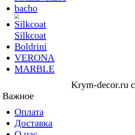
bacho
Silkcoat
Boldrini
VERONA
MARBLE
Krym-decor.ru c
Важное
Оплата
Доставка
О нас