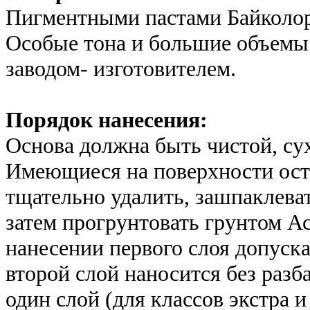
232/160
Пигментными пастами Байколор 
Упаковка
Артикул
Цена (руб)
Количество
Особые тона и большие объемы
0,9 л
BAР-cr05-
506
заводом- изготовителем.
013/009
Упаковка
Артикул
Цена (руб)
Количество
2,7 л
BAPC-cr-
506
Порядок нанесения:
038/027
Основа должна быть чистой, сух
Упаковка
Артикул
Цена (руб)
Количество
0,9 л
BAPC-cr-
506
Имеющиеся на поверхности ост
013/009
тщательно удалить, зашпаклева
Упаковка
Артикул
Цена (руб)
Количество
затем прогрунтовать грунтом А
16 л
BAPC-cr-
506
223/160
нанесении первого слоя допуска
Упаковка
Артикул
Цена (руб)
Количество
второй слой наносится без разб
9 л
BAPC-cr-
506
один слой (для классов экстра и
125/090