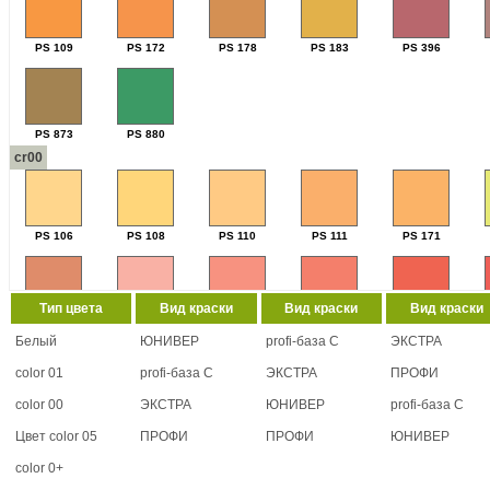
PS 109
PS 172
PS 178
PS 183
PS 396
PS 873
PS 880
cr00
PS 106
PS 108
PS 110
PS 111
PS 171
Тип цвета
Вид краски
Вид краски
Вид краски
PS 272
PS 321
PS 341
PS 342
PS 400
Белый
ЮНИВЕР
profi-база С
ЭКСТРА
color 01
profi-база С
ЭКСТРА
ПРОФИ
color 00
ЭКСТРА
ЮНИВЕР
profi-база С
PS 712
PS 713
PS 762
PS 777
PS 814
cr01
Цвет color 05
ПРОФИ
ПРОФИ
ЮНИВЕР
color 0+